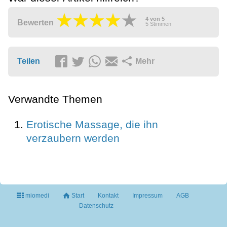
4
von
5
Bewerten
5
Stimmen
Teilen
Mehr
Verwandte Themen
Erotische Massage, die ihn
verzaubern werden
miomedi
Start
Kontakt
Impressum
AGB
Datenschutz