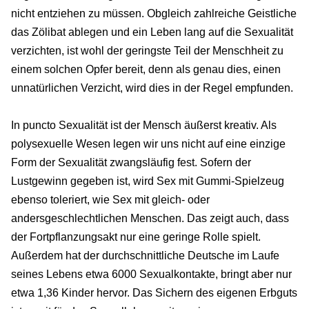
nicht entziehen zu müssen. Obgleich zahlreiche Geistliche
das Zölibat ablegen und ein Leben lang auf die Sexualität
verzichten, ist wohl der geringste Teil der Menschheit zu
einem solchen Opfer bereit, denn als genau dies, einen
unnatürlichen Verzicht, wird dies in der Regel empfunden.
In puncto Sexualität ist der Mensch äußerst kreativ. Als
polysexuelle Wesen legen wir uns nicht auf eine einzige
Form der Sexualität zwangsläufig fest. Sofern der
Lustgewinn gegeben ist, wird Sex mit Gummi-Spielzeug
ebenso toleriert, wie Sex mit gleich- oder
andersgeschlechtlichen Menschen. Das zeigt auch, dass
der Fortpflanzungsakt nur eine geringe Rolle spielt.
Außerdem hat der durchschnittliche Deutsche im Laufe
seines Lebens etwa 6000 Sexualkontakte, bringt aber nur
etwa 1,36 Kinder hervor. Das Sichern des eigenen Erbguts