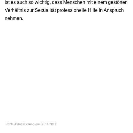
ist es auch so wichtig, dass Menschen mit einem gestörten
Verhältnis zur Sexualität professionelle Hilfe in Anspruch
nehmen.
Letzte Aktualisierung am 30.11.2011.