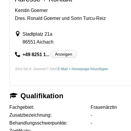
Kerstin Goerner
Dres. Ronald Goerner und Sorin Turcu-Reiz
Stadtplatz 21a
86551 Aichach
Anzeigen
+49 8251 1...
Sind Sie K. Goerner?
Jetzt
E-Mail + Homepage hinzufügen
Qualifikation
Fachgebiet:
Frauenärztin
Zusatzbezeichnung:
-
Behandlungsschwerpunkte:
-
Zertifikate:
-