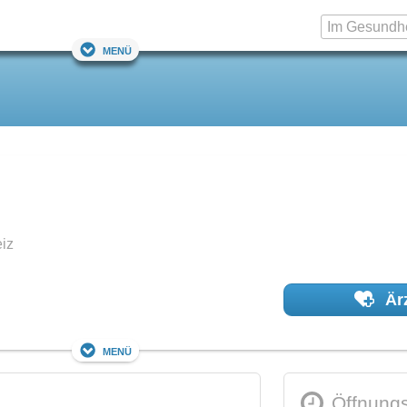
Menü
iz
Ärz
Menü
Öffnungs