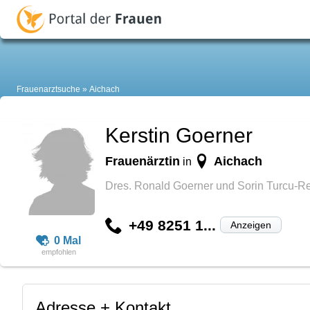
Frauenarztsuche
Aichach
Kerstin Goerner
Frauenärztin
Aichach
in
Dres. Ronald Goerner und Sorin Turcu-Re
+49 8251 1...
Anzeigen
0 Mal
Adresse + Kontakt