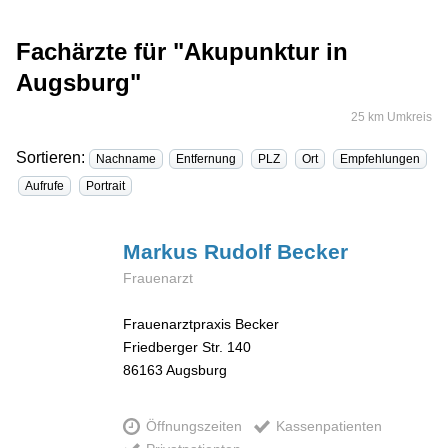
Fachärzte für "Akupunktur in
Augsburg"
25 km Umkreis
Sortieren:
Nachname
Entfernung
PLZ
Ort
Empfehlungen
Aufrufe
Portrait
Markus Rudolf
Becker
Frauenarzt
Frauenarztpraxis Becker
Friedberger Str. 140
86163
Augsburg
Öffnungszeiten
Kassenpatienten