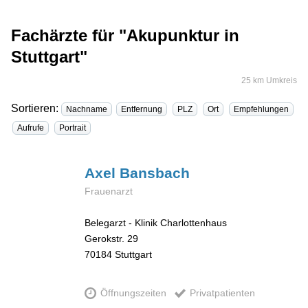
Fachärzte für "Akupunktur in
Stuttgart"
25 km Umkreis
Sortieren:
Nachname
Entfernung
PLZ
Ort
Empfehlungen
Aufrufe
Portrait
Axel
Bansbach
Frauenarzt
Belegarzt - Klinik Charlottenhaus
Gerokstr. 29
70184
Stuttgart
Öffnungszeiten
Privatpatienten