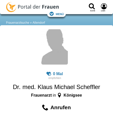
Suche
Login
Menü
Frauenarztsuche
Allendorf
0 Mal
Dr. med. Klaus Michael Scheffler
Frauenarzt
Königsee
in
Anrufen