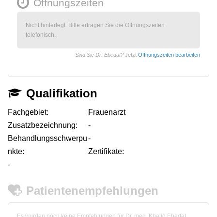
Öffnungszeiten
Nicht hinterlegt. Bitte erfragen Sie die Öffnungszeiten
telefonisch.
Sind Sie Dr. Ebedat?
Jetzt
Öffnungszeiten bearbeiten
Qualifikation
Fachgebiet:
Frauenarzt
Zusatzbezeichnung:
-
Behandlungsschwerpu
-
nkte:
Zertifikate:
-
Patientenempfehlungen
Es wurden noch keine Empfehlungen für Dr. med. Khalid Ebedat