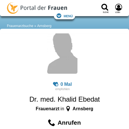
Suche
Login
Menü
Frauenarztsuche
Arnsberg
0 Mal
Dr. med. Khalid Ebedat
Frauenarzt
Arnsberg
in
Anrufen