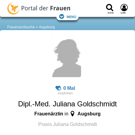
Suche
Login
Menü
Frauenarztsuche
Augsburg
0 Mal
Dipl.-Med. Juliana Goldschmidt
Frauenärztin
Augsburg
in
Praxis Juliana Goldschmidt