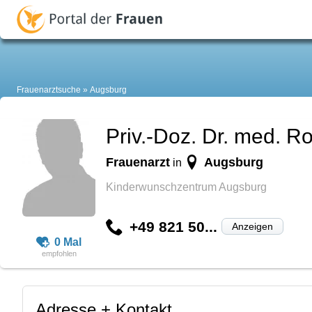
Frauenarztsuche
Augsburg
Priv.-Doz. Dr. med. 
Frauenarzt
Augsburg
in
Kinderwunschzentrum Augsburg
+49 821 50...
Anzeigen
0 Mal
Adresse + Kontakt