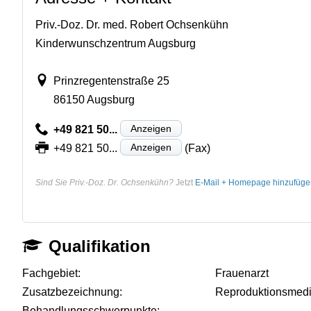
Priv.-Doz. Dr. med. Robert Ochsenkühn
Kinderwunschzentrum Augsburg
Prinzregentenstraße 25
86150 Augsburg
Anzeigen
+49 821 50...
Anzeigen
+49 821 50...
(Fax)
Sind Sie Priv.-Doz. Dr. Ochsenkühn?
Jetzt
E-Mail + Homepage hinzufüge
Qualifikation
Fachgebiet:
Frauenarzt
Zusatzbezeichnung:
Reproduktionsmedi
Behandlungsschwerpunkte:
-