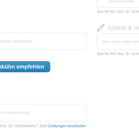
Noch keine Bilder
Sind Sie Priv.-Doz. Dr. Oc
Artikel & I
hsenkühn abgegeben.
Noch keine Inhalte veröf
Sind Sie Priv.-Doz. Dr. Oc
enkühn
empfehlen
Praxis hinterlegt.
.-Doz. Dr. Ochsenkühn?
Jetzt
Leistungen bearbeiten
.