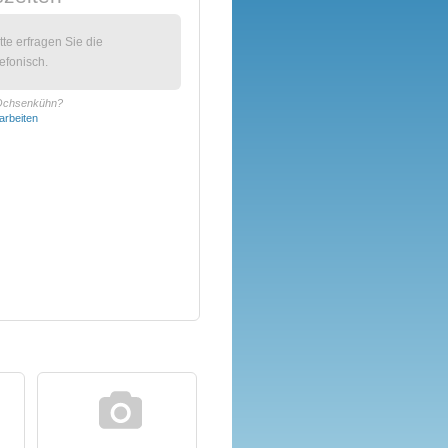
itte erfragen Sie die
efonisch.
. Ochsenkühn?
arbeiten