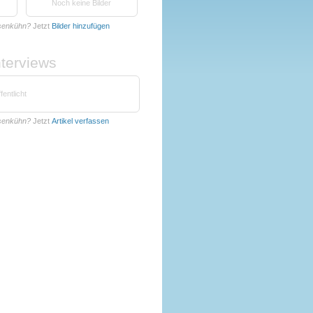
Noch keine Bilder
hsenkühn?
Jetzt
Bilder hinzufügen
nterviews
fentlicht
hsenkühn?
Jetzt
Artikel verfassen