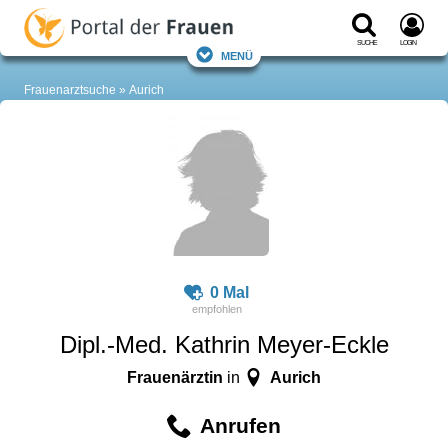
Suche
Login
Menü
Frauenarztsuche
Aurich
0 Mal
Dipl.-Med. Kathrin Meyer-Eckle
Frauenärztin
Aurich
in
Anrufen