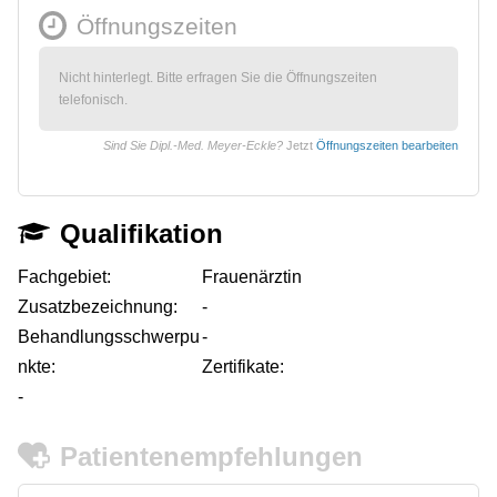
Öffnungszeiten
Nicht hinterlegt. Bitte erfragen Sie die Öffnungszeiten
telefonisch.
Sind Sie Dipl.-Med. Meyer-Eckle?
Jetzt
Öffnungszeiten bearbeiten
Qualifikation
Fachgebiet:
Frauenärztin
Zusatzbezeichnung:
-
Behandlungsschwerpu
-
nkte:
Zertifikate:
-
Patientenempfehlungen