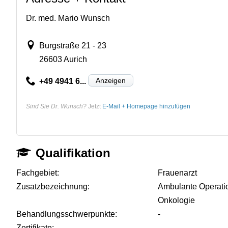
Dr. med. Mario Wunsch
Burgstraße 21 - 23
26603 Aurich
Anzeigen
+49 4941 6...
Sind Sie Dr. Wunsch?
Jetzt
E-Mail + Homepage hinzufügen
Qualifikation
Fachgebiet:
Frauenarzt
Zusatzbezeichnung:
Ambulante Operati
Onkologie
Behandlungsschwerpunkte:
-
Zertifikate:
-