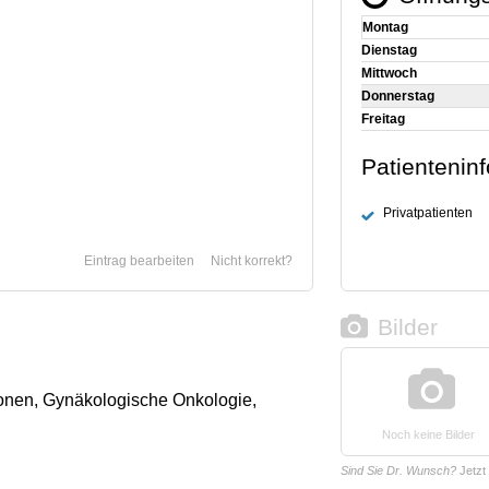
Montag
Dienstag
Mittwoch
Donnerstag
Freitag
Patientenin
Privatpatienten
Eintrag bearbeiten
Nicht korrekt?
Bilder
onen, Gynäkologische Onkologie,
Noch keine Bilder
Sind Sie Dr. Wunsch?
Jetzt