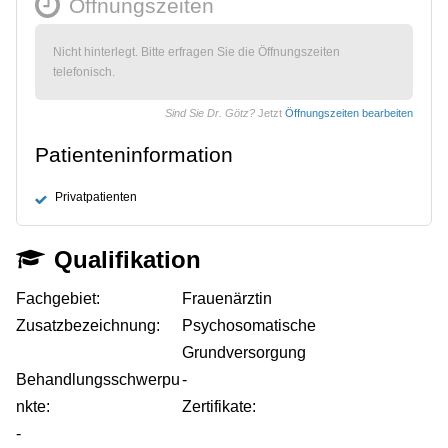
Öffnungszeiten
Nicht hinterlegt. Bitte erfragen Sie die Öffnungszeiten
telefonisch.
Sind Sie Dr. Götz?
Jetzt
Öffnungszeiten bearbeiten
Patienteninformation
Privatpatienten
Qualifikation
Fachgebiet:
Frauenärztin
Zusatzbezeichnung:
Psychosomatische
Grundversorgung
Behandlungsschwerpu
-
nkte:
Zertifikate:
-