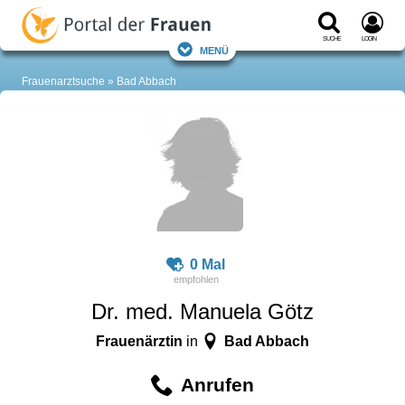
Suche
Login
Menü
Frauenarztsuche
Bad Abbach
0 Mal
Dr. med. Manuela Götz
Frauenärztin
Bad Abbach
in
Anrufen