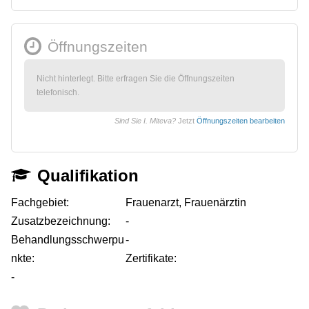
Öffnungszeiten
Nicht hinterlegt. Bitte erfragen Sie die Öffnungszeiten
telefonisch.
Sind Sie I. Miteva?
Jetzt
Öffnungszeiten bearbeiten
Qualifikation
Fachgebiet:
Frauenarzt, Frauenärztin
Zusatzbezeichnung:
-
Behandlungsschwerpu
-
nkte:
Zertifikate:
-