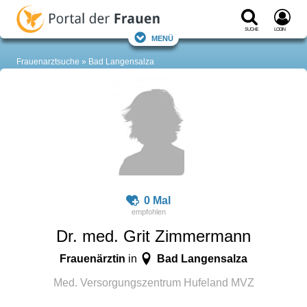
Suche
Login
Menü
Frauenarztsuche
Bad Langensalza
0 Mal
Dr. med. Grit Zimmermann
Frauenärztin
Bad Langensalza
in
Med. Versorgungszentrum Hufeland MVZ