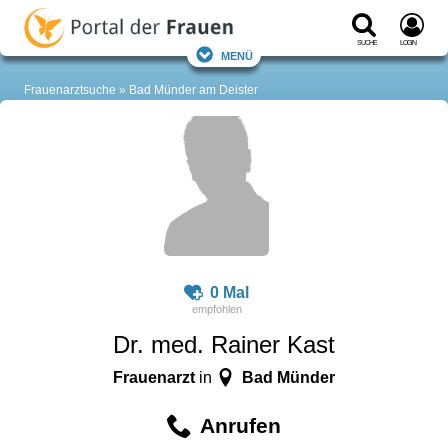
Suche
Login
Menü
Frauenarztsuche
Bad Münder am Deister
0 Mal
Dr. med. Rainer Kast
Frauenarzt
Bad Münder
in
Anrufen