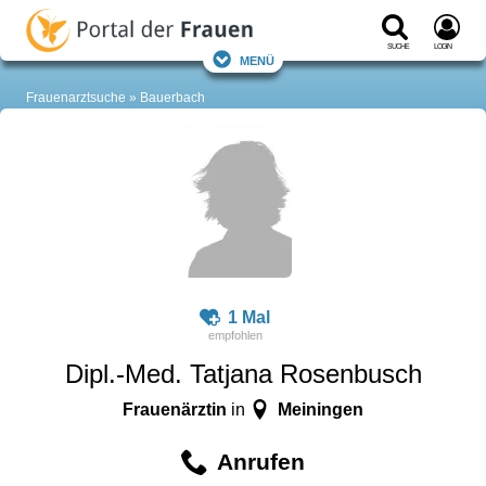
Suche
Login
Menü
Frauenarztsuche
Bauerbach
1 Mal
Dipl.-Med. Tatjana Rosenbusch
Frauenärztin
Meiningen
in
Anrufen