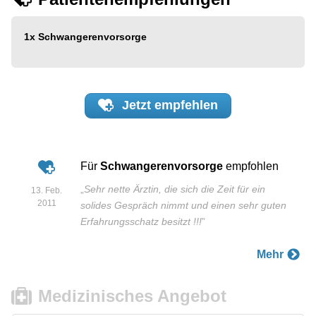
1x
Schwangerenvorsorge
Jetzt
empfehlen
Für
Schwangerenvorsorge
empfohlen
„
Sehr nette Ärztin, die sich die Zeit für ein
13. Feb.
2011
solides Gespräch nimmt und einen sehr guten
Erfahrungsschatz besitzt !!!
”
Mehr
Medizinisches Angebot