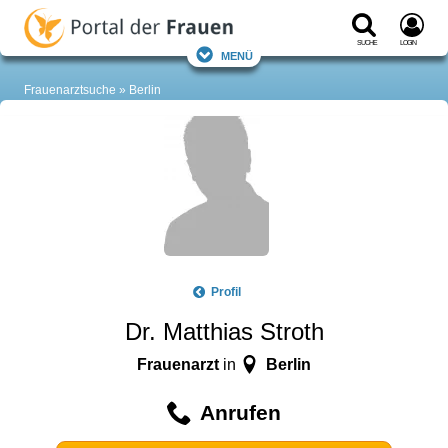
Suche
Login
Menü
Frauenarztsuche
Berlin
Profil
Dr. Matthias Stroth
Frauenarzt
Berlin
in
Anrufen