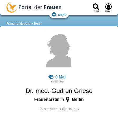
Suche
Login
Menü
Frauenarztsuche
Berlin
0 Mal
Dr. med. Gudrun Griese
Frauenärztin
Berlin
in
Gemeinschaftspraxis