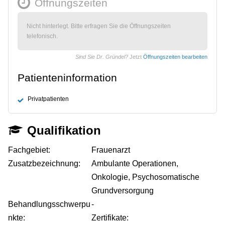
Öffnungszeiten
Nicht hinterlegt. Bitte erfragen Sie die Öffnungszeiten
telefonisch.
Sind Sie Dr. Gründel?
Jetzt
Öffnungszeiten bearbeiten
Patienteninformation
Privatpatienten
Qualifikation
Fachgebiet:
Frauenarzt
Zusatzbezeichnung:
Ambulante Operationen,
Onkologie, Psychosomatische
Grundversorgung
Behandlungsschwerpu
-
nkte:
Zertifikate: