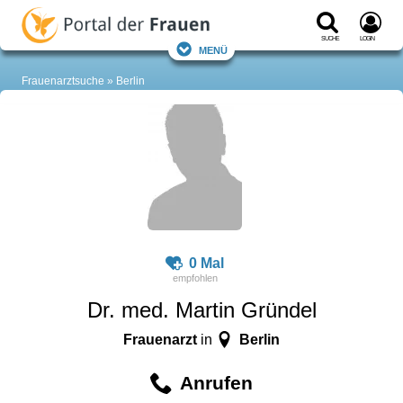
Suche
Login
Menü
Frauenarztsuche
Berlin
0 Mal
Dr. med. Martin Gründel
Frauenarzt
Berlin
in
Anrufen