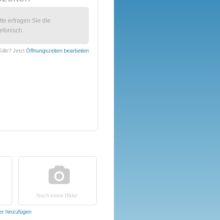
itte erfragen Sie die
efonisch.
Gille?
Jetzt
Öffnungszeiten bearbeiten
Noch keine Bilder
der hinzufügen