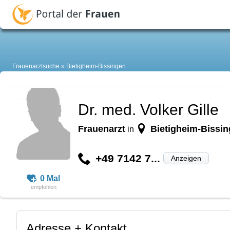
Frauenarztsuche
Bietigheim-Bissingen
Dr. med. Volker Gille
Frauenarzt
Bietigheim-Bissi
in
+49 7142 7...
Anzeigen
0 Mal
Adresse + Kontakt