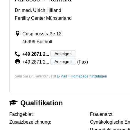
Dr. med. Ulrich Hilland
Fertility Center Münsterland
Crispinusstraße 12
46399 Bocholt
Anzeigen
+49 2871 2...
Anzeigen
+49 2871 2...
(Fax)
Sind Sie Dr. Hilland?
Jetzt
E-Mail + Homepage hinzufügen
Qualifikation
Fachgebiet:
Frauenarzt
Zusatzbezeichnung:
Gynäkologische En
Reproduktionsmedi