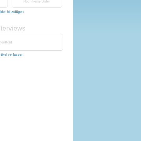
Noch keine Bilder
ilder hinzufügen
nterviews
fentlicht
rtikel verfassen