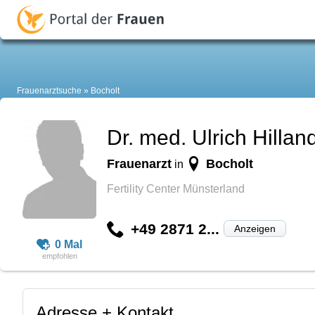
Frauenarztsuche
Bocholt
Dr. med. Ulrich Hillan
Frauenarzt
Bocholt
in
Fertility Center Münsterland
+49 2871 2...
Anzeigen
0 Mal
Adresse + Kontakt