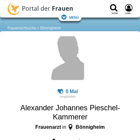
Suche
Login
Menü
Frauenarztsuche
Bönnigheim
0 Mal
Alexander Johannes Pieschel-
Kammerer
Frauenarzt
Bönnigheim
in