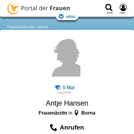
Suche
Login
Menü
Frauenarztsuche
Borna
0 Mal
Antje Hansen
Frauenärztin
Borna
in
Anrufen