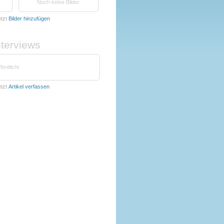
Noch keine Bilder
tzt
Bilder hinzufügen
nterviews
fentlicht
tzt
Artikel verfassen