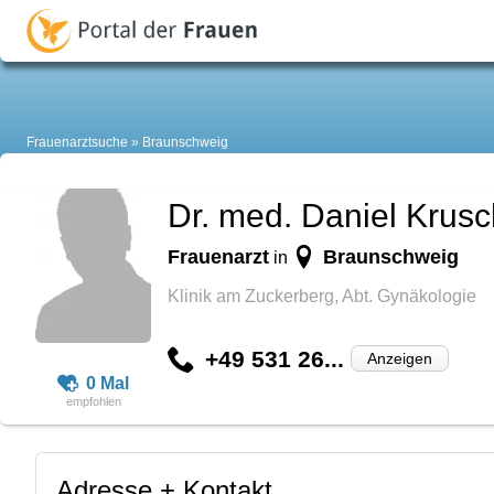
Frauenarztsuche
Braunschweig
Dr. med. Daniel Krusc
Frauenarzt
Braunschweig
in
Klinik am Zuckerberg, Abt. Gynäkologie
+49 531 26...
Anzeigen
0 Mal
Adresse + Kontakt