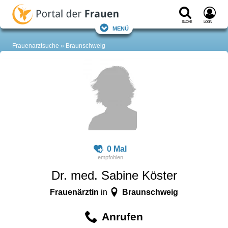
Suche
Login
Menü
Frauenarztsuche
Braunschweig
0 Mal
Dr. med. Sabine Köster
Frauenärztin
Braunschweig
in
Anrufen