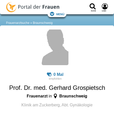
Suche
Login
Menü
Frauenarztsuche
Braunschweig
0 Mal
Prof. Dr. med. Gerhard Grospietsch
Frauenarzt
Braunschweig
in
Klinik am Zuckerberg, Abt. Gynäkologie