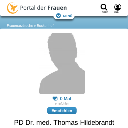
Suche
Login
Menü
Frauenarztsuche
Buckenhof
0 Mal
Empfehlen
PD Dr. med. Thomas Hildebrandt