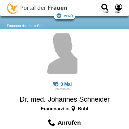
Suche
Login
Menü
Frauenarztsuche
Bühl
0 Mal
Dr. med. Johannes Schneider
Frauenarzt
Bühl
in
Anrufen