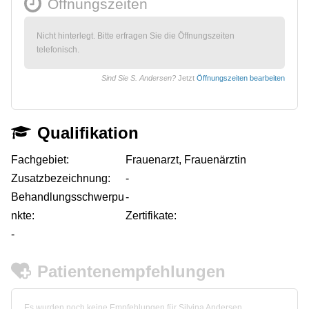
Öffnungszeiten
Nicht hinterlegt. Bitte erfragen Sie die Öffnungszeiten
telefonisch.
Sind Sie S. Andersen?
Jetzt
Öffnungszeiten bearbeiten
Qualifikation
Fachgebiet:
Frauenarzt, Frauenärztin
Zusatzbezeichnung:
-
Behandlungsschwerpu
-
nkte:
Zertifikate:
-
Patientenempfehlungen
Es wurden noch keine Empfehlungen für Silvina Andersen