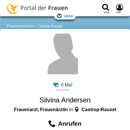
Suche
Login
Menü
Frauenarztsuche
Castrop-Rauxel
0 Mal
Silvina Andersen
Frauenarzt, Frauenärztin
Castrop-Rauxel
in
Anrufen