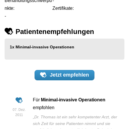
Behandlungsschwerpu
-
nkte:
Zertifikate:
-
Patientenempfehlungen
1x
Minimal-invasive Operationen
Jetzt
empfehlen
Für
Minimal-invasive Operationen
empfohlen
07. Dez.
2011
„
Dr. Thomas ist ein sehr kompetenter Arzt, der
sich Zeit für seine Patienten nimmt und sie