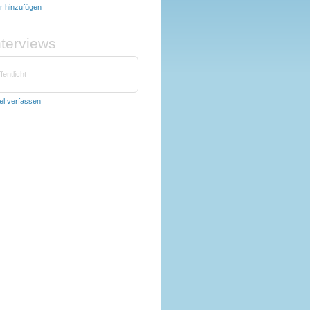
er hinzufügen
nterviews
fentlicht
kel verfassen