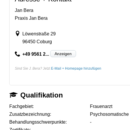
Jan Bera
Praxis Jan Bera
Löwenstraße 29
96450 Coburg
Anzeigen
+49 9561 2...
Sind Sie J. Bera?
Jetzt
E-Mail + Homepage hinzufügen
Qualifikation
Fachgebiet:
Frauenarzt
Zusatzbezeichnung:
Psychosomatische
Behandlungsschwerpunkte:
-
Zertifikate:
-