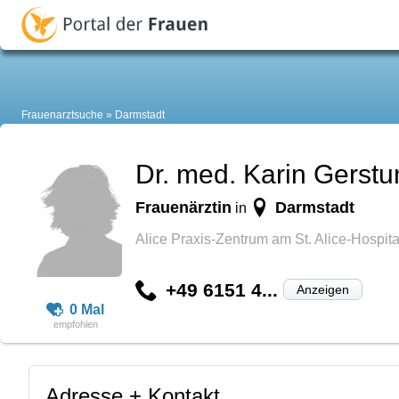
Frauenarztsuche
Darmstadt
Dr. med. Karin Gerst
Frauenärztin
Darmstadt
in
Alice Praxis-Zentrum am St. Alice-Hospita
+49 6151 4...
Anzeigen
0 Mal
Adresse + Kontakt