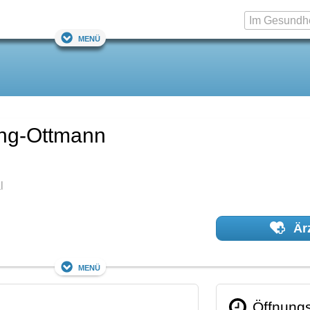
Menü
ung-Ottmann
l
Ärz
Menü
Öffnungs