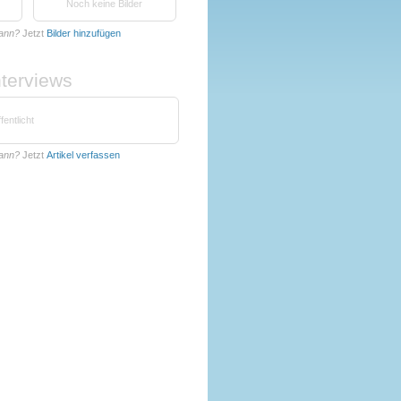
Noch keine Bilder
mann?
Jetzt
Bilder hinzufügen
nterviews
fentlicht
mann?
Jetzt
Artikel verfassen