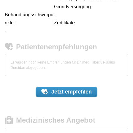
Grundversorgung
Behandlungsschwerpu
-
nkte:
Zertifikate:
-
Patientenempfehlungen
Es wurden noch keine Empfehlungen für Dr. med. Tiberius-Julius
Dersidan abgegeben.
Jetzt
empfehlen
Medizinisches Angebot