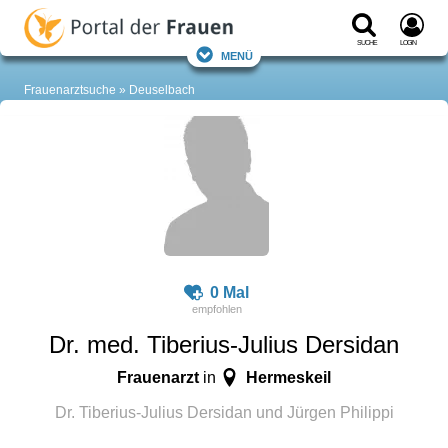
Suche
Login
Menü
Frauenarztsuche
Deuselbach
0 Mal
Dr. med. Tiberius-Julius Dersidan
Frauenarzt
Hermeskeil
in
Dr. Tiberius-Julius Dersidan und Jürgen Philippi