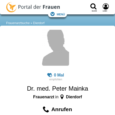
Suche
Login
Menü
Frauenarztsuche
Dierdorf
0 Mal
Dr. med. Peter Mainka
Frauenarzt
Dierdorf
in
Anrufen