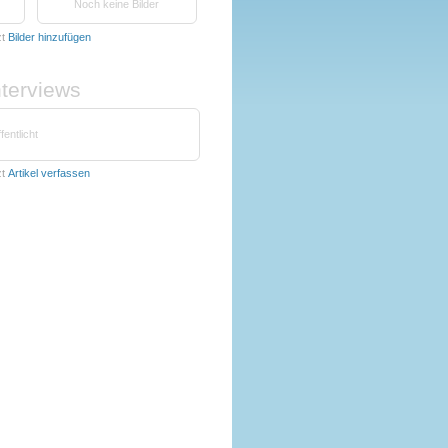
Noch keine Bilder
zt
Bilder hinzufügen
nterviews
fentlicht
zt
Artikel verfassen