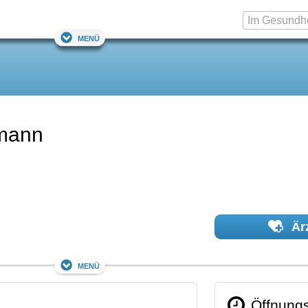
Menü
emann
Ärz
Menü
Öffnungs