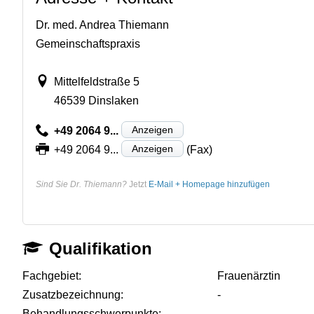
Dr. med. Andrea Thiemann
Gemeinschaftspraxis
Mittelfeldstraße 5
46539 Dinslaken
Anzeigen
+49 2064 9...
Anzeigen
+49 2064 9...
(Fax)
Sind Sie Dr. Thiemann?
Jetzt
E-Mail + Homepage hinzufügen
Qualifikation
Fachgebiet:
Frauenärztin
Zusatzbezeichnung:
-
Behandlungsschwerpunkte:
-