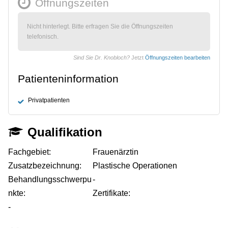
Öffnungszeiten
Nicht hinterlegt. Bitte erfragen Sie die Öffnungszeiten
telefonisch.
Sind Sie Dr. Knobloch?
Jetzt
Öffnungszeiten bearbeiten
Patienteninformation
Privatpatienten
Qualifikation
Fachgebiet:
Frauenärztin
Zusatzbezeichnung:
Plastische Operationen
Behandlungsschwerpu
-
nkte:
Zertifikate:
-