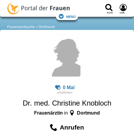
Suche
Login
Menü
Frauenarztsuche
Dortmund
0 Mal
Dr. med. Christine Knobloch
Frauenärztin
Dortmund
in
Anrufen