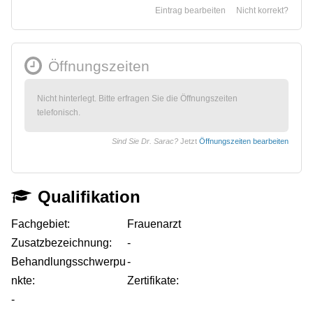
Eintrag bearbeiten
Nicht korrekt?
Öffnungszeiten
Nicht hinterlegt. Bitte erfragen Sie die Öffnungszeiten
telefonisch.
Sind Sie Dr. Sarac?
Jetzt
Öffnungszeiten bearbeiten
Qualifikation
Fachgebiet:
Frauenarzt
Zusatzbezeichnung:
-
Behandlungsschwerpu
-
nkte:
Zertifikate:
-