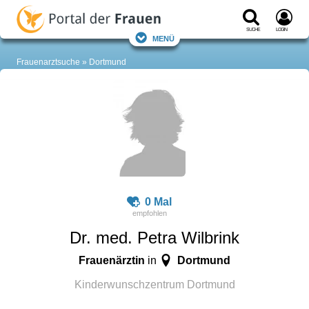
Suche
Login
Menü
Frauenarztsuche
Dortmund
0 Mal
Dr. med. Petra Wilbrink
Frauenärztin
Dortmund
in
Kinderwunschzentrum Dortmund