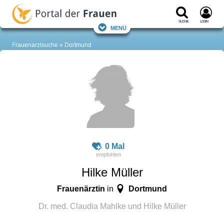
Suche
Login
Menü
Frauenarztsuche
Dortmund
0 Mal
Hilke Müller
Frauenärztin
Dortmund
in
Dr. med. Claudia Mahlke und Hilke Müller