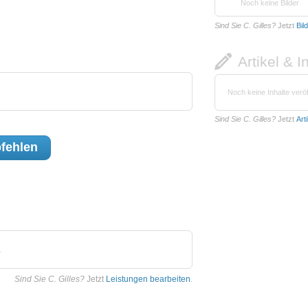
Noch keine Bilder
Sind Sie C. Gilles?
Jetzt
Bil
Artikel & I
Noch keine Inhalte veröf
Sind Sie C. Gilles?
Jetzt
Art
fehlen
.
Sind Sie C. Gilles?
Jetzt
Leistungen bearbeiten
.