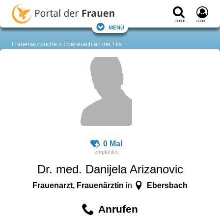
Suche
Login
Menü
Frauenarztsuche
Ebersbach an der Fils
0 Mal
Dr. med. Danijela Arizanovic
Frauenarzt, Frauenärztin
Ebersbach
in
Anrufen