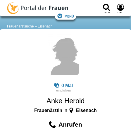
Suche
Login
Menü
Frauenarztsuche
Eisenach
0 Mal
Anke Herold
Frauenärztin
Eisenach
in
Anrufen