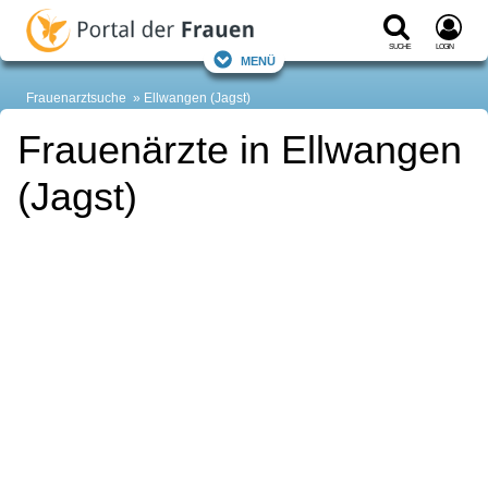
Suche
Login
Menü
Frauenarztsuche
Ellwangen (Jagst)
Frauenärzte in Ellwangen
(Jagst)