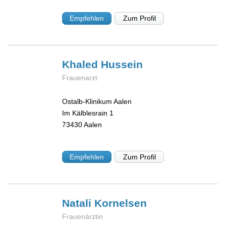
Empfehlen
Zum Profil
Khaled
Hussein
Frauenarzt
Ostalb-Klinikum Aalen
Im Kälblesrain 1
73430
Aalen
Empfehlen
Zum Profil
Natali
Kornelsen
Frauenärztin