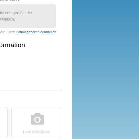
itte erfragen Sie die
efonisch.
elin?
Jetzt
Öffnungszeiten bearbeiten
formation
Noch keine Bilder