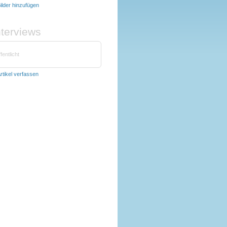
ilder hinzufügen
nterviews
fentlicht
rtikel verfassen