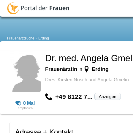
Frauenarztsuche
Erding
Dr. med. Angela Gmel
Frauenärztin
Erding
in
Dres. Kirsten Nusch und Angela Gmelin
+49 8122 7...
Anzeigen
0 Mal
Adresse + Kontakt