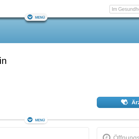
Menü
in
Ärz
Menü
Öffnungs