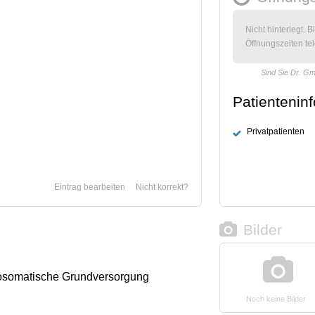
Nicht hinterlegt. B
Öffnungszeiten tel
Sind Sie Dr. Gm
Patientenin
Privatpatienten
Eintrag bearbeiten
Nicht korrekt?
Bilder
osomatische Grundversorgung
Noch keine Bilder