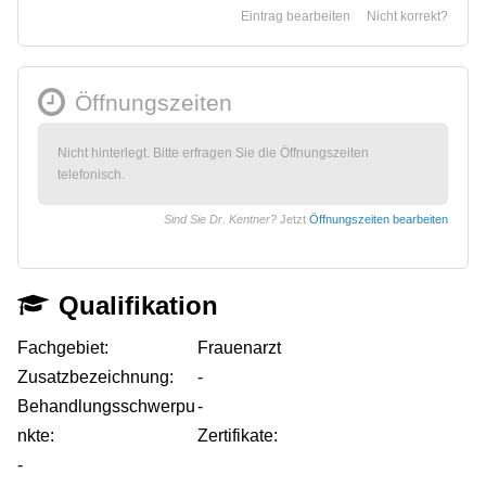
Eintrag bearbeiten
Nicht korrekt?
Öffnungszeiten
Nicht hinterlegt. Bitte erfragen Sie die Öffnungszeiten
telefonisch.
Sind Sie Dr. Kentner?
Jetzt
Öffnungszeiten bearbeiten
Qualifikation
Fachgebiet:
Frauenarzt
Zusatzbezeichnung:
-
Behandlungsschwerpu
-
nkte:
Zertifikate:
-