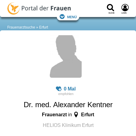
Suche
Login
Menü
Frauenarztsuche
Erfurt
0 Mal
Dr. med. Alexander Kentner
Frauenarzt
Erfurt
in
HELIOS Klinikum Erfurt