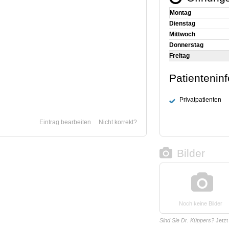
Montag
Dienstag
Mittwoch
Donnerstag
Freitag
Patientenin
Privatpatienten
Eintrag bearbeiten
Nicht korrekt?
Bilder
Noch keine Bilder
Sind Sie Dr. Küppers?
Jetz