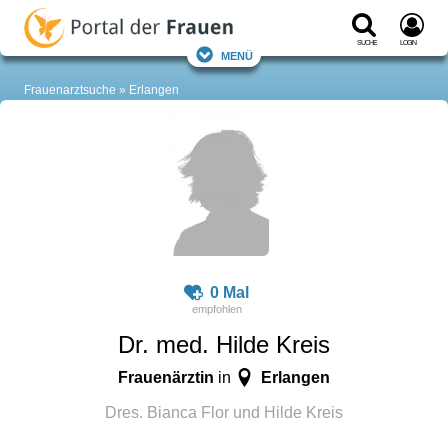
Suche
Login
Menü
Frauenarztsuche
Erlangen
0 Mal
Dr. med. Hilde Kreis
Frauenärztin
Erlangen
in
Dres. Bianca Flor und Hilde Kreis