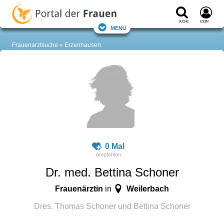
Suche
Login
Menü
Frauenarztsuche
Erzenhausen
0 Mal
Dr. med. Bettina Schoner
Frauenärztin
Weilerbach
in
Dres. Thomas Schoner und Bettina Schoner