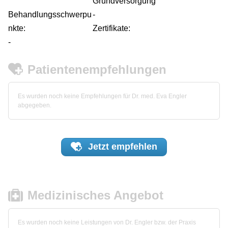
Grundversorgung
Behandlungsschwerpu
-
nkte:
Zertifikate:
-
Patientenempfehlungen
Es wurden noch keine Empfehlungen für Dr. med. Eva Engler
abgegeben.
Jetzt
empfehlen
Medizinisches Angebot
Es wurden noch keine Leistungen von Dr. Engler bzw. der Praxis