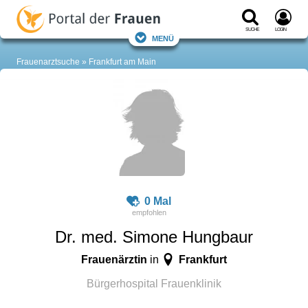
Suche
Login
Menü
Frauenarztsuche
Frankfurt am Main
0 Mal
Dr. med. Simone Hungbaur
Frauenärztin
Frankfurt
in
Bürgerhospital Frauenklinik