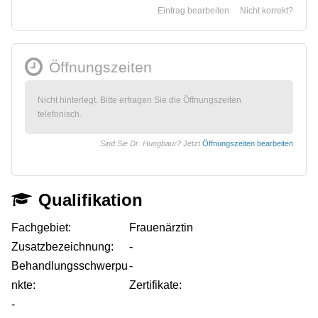
Eintrag bearbeiten
Nicht korrekt?
Öffnungszeiten
Nicht hinterlegt. Bitte erfragen Sie die Öffnungszeiten
telefonisch.
Sind Sie Dr. Hungbaur?
Jetzt
Öffnungszeiten bearbeiten
Qualifikation
Fachgebiet:
Frauenärztin
Zusatzbezeichnung:
-
Behandlungsschwerpu
-
nkte:
Zertifikate:
-